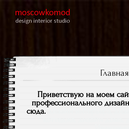
Лучшие интерьеры для вас, дизайн квартир, ди
MoscowKomod.r
Главная
Приветствую на моем сай
профессионального дизайн
сюда.
дизайн интерьера, диз
коттеджа, дизайн дома,
Ивантеев